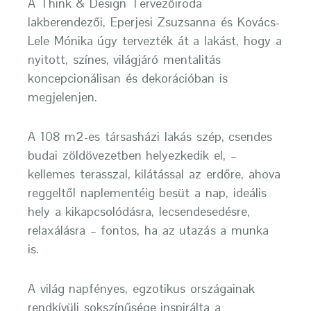
A Think & Design Tervezőiroda
lakberendezői, Eperjesi Zsuzsanna és Kovács-
Lele Mónika úgy tervezték át a lakást, hogy a
nyitott, színes, világjáró mentalitás
koncepcionálisan és dekorációban is
megjelenjen.
A 108 m2-es társasházi lakás szép, csendes
budai zöldövezetben helyezkedik el, –
kellemes terasszal, kilátással az erdőre, ahova
reggeltől naplementéig besüt a nap, ideális
hely a kikapcsolódásra, lecsendesedésre,
relaxálásra – fontos, ha az utazás a munka
is.
A világ napfényes, egzotikus országainak
rendkívüli sokszínűsége inspirálta a