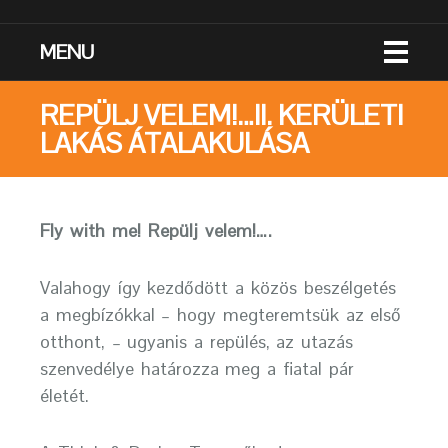
MENU
REPÜLJ VELEM!…II. KERÜLETI
LAKÁS ÁTALAKULÁSA
Fly with me! Repülj velem!….
Valahogy így kezdődött a közös beszélgetés
a megbízókkal – hogy megteremtsük az első
otthont, – ugyanis a repülés, az utazás
szenvedélye határozza meg a fiatal pár
életét.