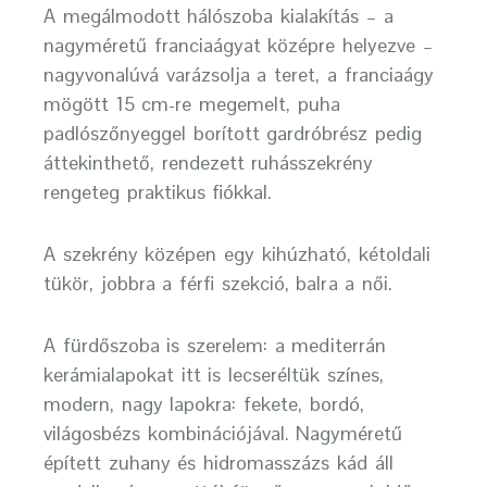
A megálmodott hálószoba kialakítás – a
nagyméretű franciaágyat középre helyezve –
nagyvonalúvá varázsolja a teret, a franciaágy
mögött 15 cm-re megemelt, puha
padlószőnyeggel borított gardróbrész pedig
áttekinthető, rendezett ruhásszekrény
rengeteg praktikus fiókkal.
A szekrény középen egy kihúzható, kétoldali
tükör, jobbra a férfi szekció, balra a női.
A fürdőszoba is szerelem: a mediterrán
kerámialapokat itt is lecseréltük színes,
modern, nagy lapokra: fekete, bordó,
világosbézs kombinációjával. Nagyméretű
épített zuhany és hidromasszázs kád áll