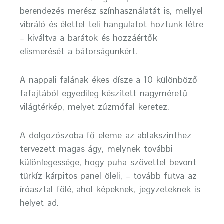
berendezés merész színhasználatát is, mellyel
vibráló és élettel teli hangulatot hoztunk létre
– kiváltva a barátok és hozzáértők
elismerését a bátorságunkért.
A nappali falának ékes dísze a 10 különböző
fafajtából egyedileg készített nagyméretű
világtérkép, melyet zúzmófal keretez.
A dolgozószoba fő eleme az ablakszinthez
tervezett magas ágy, melynek további
különlegessége, hogy puha szövettel bevont
türkíz kárpitos panel öleli, – tovább futva az
íróasztal fölé, ahol képeknek, jegyzeteknek is
helyet ad.