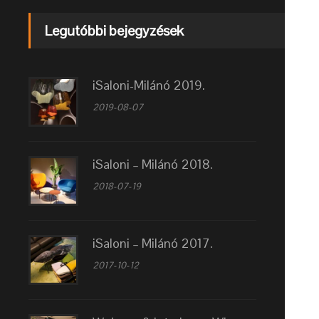
Legutóbbi bejegyzések
iSaloni-Milánó 2019.
2019-08-07
iSaloni – Milánó 2018.
2018-07-19
iSaloni – Milánó 2017.
2017-10-12